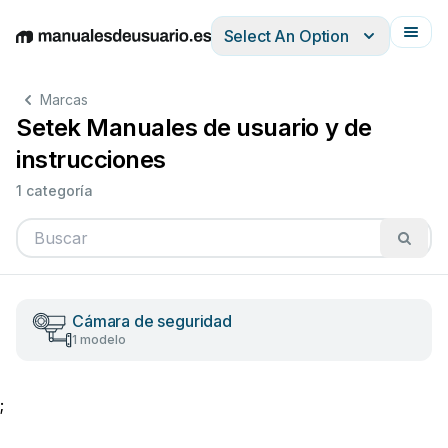
Select An Option
English
Deutsch
Español
Italiano
Français
Marcas
Setek Manuales de usuario y de
instrucciones
1 categoría
Cámara de seguridad
1 modelo
;