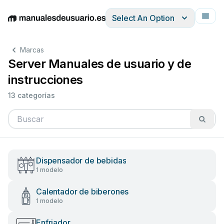
Select An Option
English
Deutsch
Español
Italiano
Français
Marcas
Server Manuales de usuario y de
instrucciones
13 categorías
Dispensador de bebidas
1 modelo
Calentador de biberones
1 modelo
Enfriador