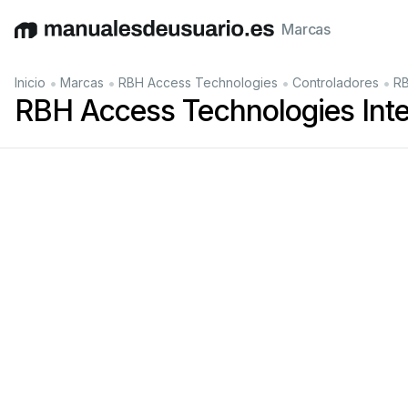
Marcas
English
Deutsch
Español
Italiano
Français
•
•
•
•
Inicio
Marcas
RBH Access Technologies
Controladores
RB
RBH Access Technologies Int