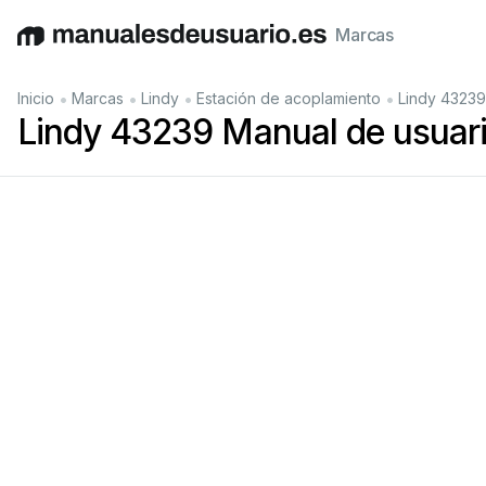
Marcas
English
Deutsch
Español
Italiano
Français
•
•
•
•
Inicio
Marcas
Lindy
Estación de acoplamiento
Lindy 43239
Lindy 43239 Manual de usuar