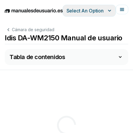
Select An Option
English
Deutsch
Español
Italiano
Français
Cámara de seguridad
Idis DA-WM2150 Manual de usuario
Tabla de contenidos
T
his
br
ack
et
is
in
t
ended
t
o
b
e
used
wi