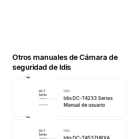
w
w
w
.idisglobal
.c
om
Otros manuales de Cámara de
seguridad de Idis
Idis
Idis DC-T4233 Series
Manual de usuario
Idis
Idis DC-T4537HRXA