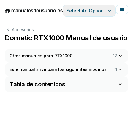
Select An Option
English
Deutsch
Español
Italiano
Français
Accesorios
Dometic RTX1000 Manual de usuario
Otros manuales para RTX1000
17
Este manual sirve para los siguientes modelos
11
Tabla de contenidos
.boo
k 
Sei
te 
1 
Donnerst
a
g
, 
21. 
O
ktob
er 
2
021 
10:0
6 
22