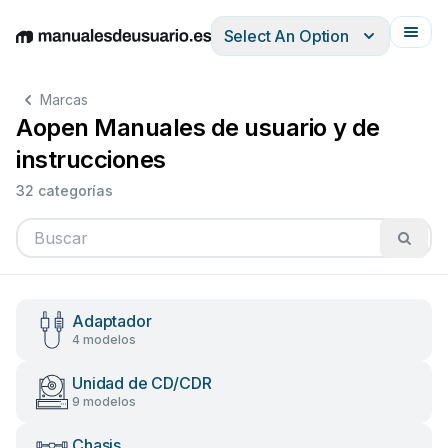
Select An Option
English
Deutsch
Español
Italiano
Français
Marcas
Aopen Manuales de usuario y de
instrucciones
32 categorías
Adaptador
4 modelos
Unidad de CD/CDR
9 modelos
Chasis