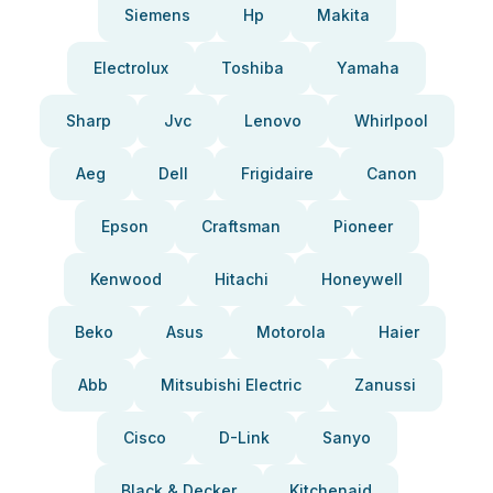
Siemens
Hp
Makita
Electrolux
Toshiba
Yamaha
Sharp
Jvc
Lenovo
Whirlpool
Aeg
Dell
Frigidaire
Canon
Epson
Craftsman
Pioneer
Kenwood
Hitachi
Honeywell
Beko
Asus
Motorola
Haier
Abb
Mitsubishi Electric
Zanussi
Cisco
D-Link
Sanyo
Black & Decker
Kitchenaid