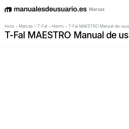
Marcas
English
Deutsch
Español
Italiano
Français
•
•
•
•
Inicio
Marcas
T-Fal
Hierro
T-Fal MAESTRO Manual de usua
T-Fal MAESTRO Manual de us