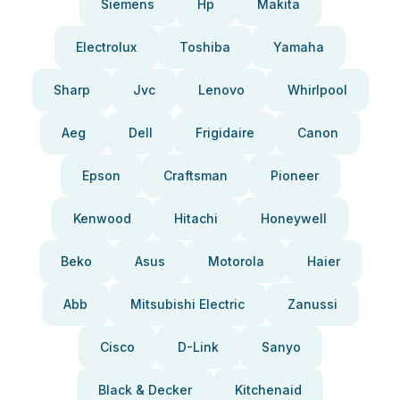
Siemens
Hp
Makita
Electrolux
Toshiba
Yamaha
Sharp
Jvc
Lenovo
Whirlpool
Aeg
Dell
Frigidaire
Canon
Epson
Craftsman
Pioneer
Kenwood
Hitachi
Honeywell
Beko
Asus
Motorola
Haier
Abb
Mitsubishi Electric
Zanussi
Cisco
D-Link
Sanyo
Black & Decker
Kitchenaid