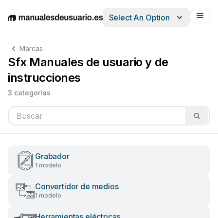
Select An Option
English
Deutsch
Español
Italiano
Français
Marcas
Sfx Manuales de usuario y de
instrucciones
3 categorías
Grabador
1 modelo
Convertidor de medios
1 modelo
Herramientas eléctricas