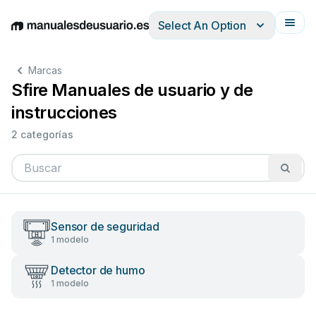
Select An Option
English
Deutsch
Español
Italiano
Français
Marcas
Sfire Manuales de usuario y de
instrucciones
2 categorías
Sensor de seguridad
1 modelo
Detector de humo
1 modelo