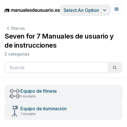
Select An Option
English
Deutsch
Español
Italiano
Français
Marcas
Seven for 7 Manuales de usuario y
de instrucciones
2 categorías
Equipo de fitness
1 modelo
Equipo de iluminación
1 modelo