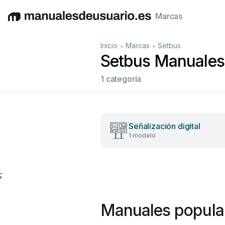
Marcas
English
Deutsch
Español
Italiano
Français
•
•
Inicio
Marcas
Setbus
Setbus Manuales 
1 categoría
Señalización digital
1 modelo
;
Manuales popula