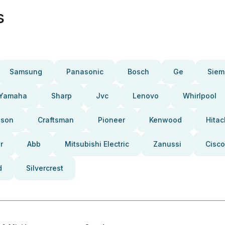
s
Samsung
Panasonic
Bosch
Ge
Siem
Yamaha
Sharp
Jvc
Lenovo
Whirlpool
pson
Craftsman
Pioneer
Kenwood
Hitac
r
Abb
Mitsubishi Electric
Zanussi
Cisco
d
Silvercrest