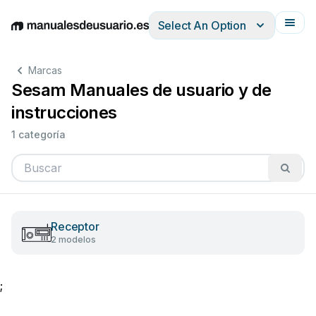
Select An Option
English
Deutsch
Español
Italiano
Français
Marcas
Sesam Manuales de usuario y de
instrucciones
1 categoría
Receptor
2 modelos
;