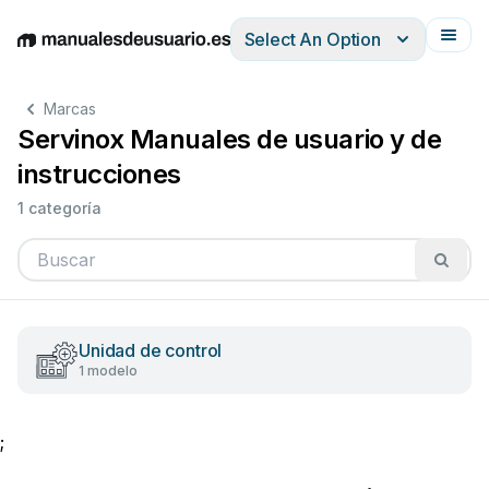
Select An Option
English
Deutsch
Español
Italiano
Français
Marcas
Servinox Manuales de usuario y de
instrucciones
1 categoría
Unidad de control
1 modelo
;