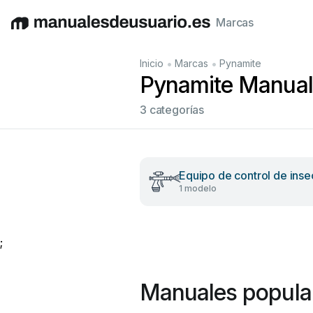
Marcas
English
Deutsch
Español
Italiano
Français
•
•
Inicio
Marcas
Pynamite
Pynamite Manuale
3 categorías
Equipo de control de inse
1 modelo
;
Manuales popula