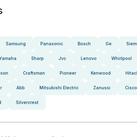
s
Samsung
Panasonic
Bosch
Ge
Siem
Yamaha
Sharp
Jvc
Lenovo
Whirlpool
pson
Craftsman
Pioneer
Kenwood
Hitac
r
Abb
Mitsubishi Electric
Zanussi
Cisco
d
Silvercrest