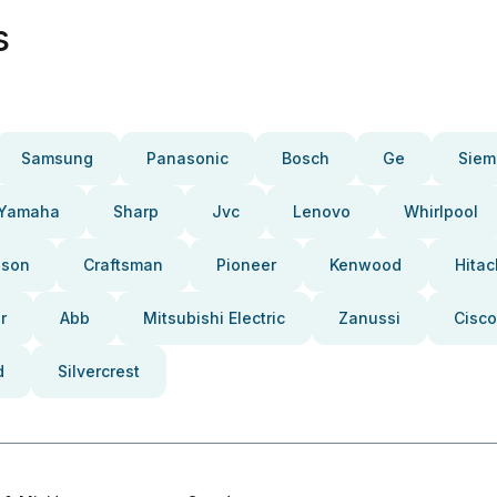
s
Samsung
Panasonic
Bosch
Ge
Siem
Yamaha
Sharp
Jvc
Lenovo
Whirlpool
pson
Craftsman
Pioneer
Kenwood
Hitac
r
Abb
Mitsubishi Electric
Zanussi
Cisco
d
Silvercrest