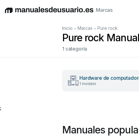
Marcas
English
Deutsch
Español
Italiano
Français
•
•
Inicio
Marcas
Pure rock
Pure rock Manual
1 categoría
Hardware de computador
1 modelo
;
Manuales popular