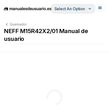
Select An Option
English
Deutsch
Español
Italiano
Français
Quemador
NEFF M15R42X2/01 Manual de
usuario
Οδηγίες
εγκατάστασης