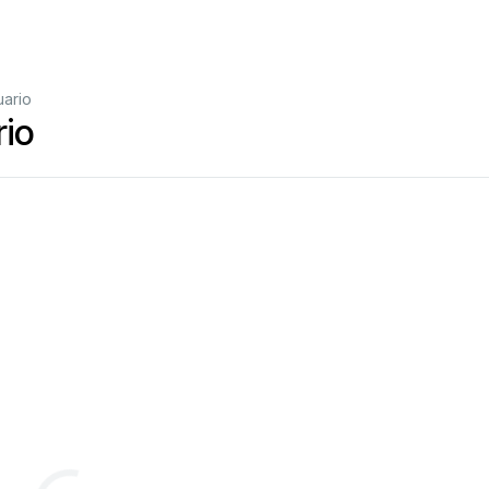
uario
io