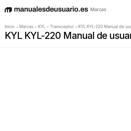
Marcas
English
Deutsch
Español
Italiano
Français
•
•
•
•
Inicio
Marcas
KYL
Transceptor
KYL KYL-220 Manual de us
KYL KYL-220 Manual de usuar