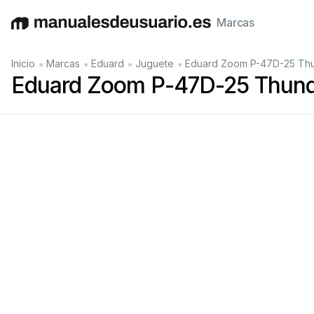
Marcas
English
Deutsch
Español
Italiano
Français
•
•
•
•
Inicio
Marcas
Eduard
Juguete
Eduard Zoom P-47D-25 Thun
Eduard Zoom P-47D-25 Thunde