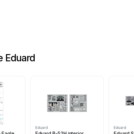
Made
in
Czech
Republic
e Eduard
Eduard
Eduard
e Eagle
Eduard B-52H interior
Eduard S