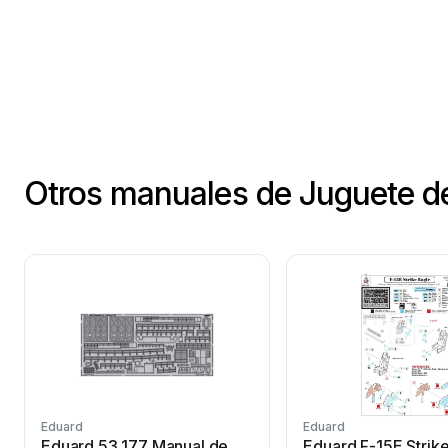
Otros manuales de Juguete d
Eduard
Eduard
Eduard 53 177 Manual de
Eduard F-15E Strik