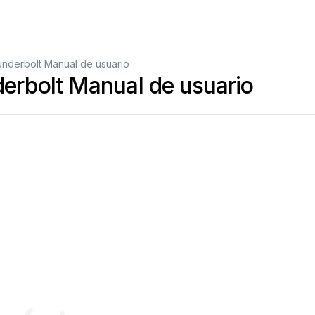
derbolt Manual de usuario
rbolt Manual de usuario
PHOT
O-ETCHED
P
A
R
T
S