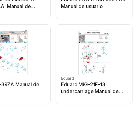
S.A. Manual de
Manual de usuario
Eduard
E
-39ZA Manual de
Eduard MiG-21F-13
undercarriage Manual de
usuario