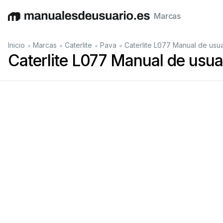
Marcas
English
Deutsch
Español
Italiano
Français
•
•
•
•
Inicio
Marcas
Caterlite
Pava
Caterlite L077 Manual de usua
Caterlite L077 Manual de usua