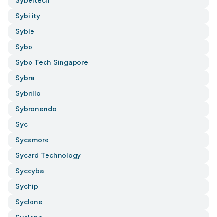
Sybertech
Sybility
Syble
Sybo
Sybo Tech Singapore
Sybra
Sybrillo
Sybronendo
Syc
Sycamore
Sycard Technology
Syccyba
Sychip
Syclone