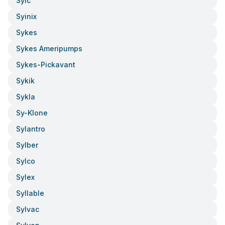
Syic
Syinix
Sykes
Sykes Ameripumps
Sykes-Pickavant
Sykik
Sykla
Sy-Klone
Sylantro
Sylber
Sylco
Sylex
Syllable
Sylvac