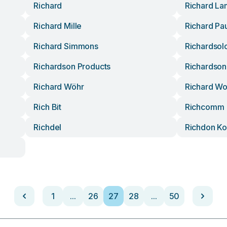
Richard
Richard La
Richard Mille
Richard Pau
Richard Simmons
Richardsol
Richardson Products
Richardson
Richard Wöhr
Richard Wo
Rich Bit
Richcomm
Richdel
Richdon Ko
1
...
26
27
28
...
50