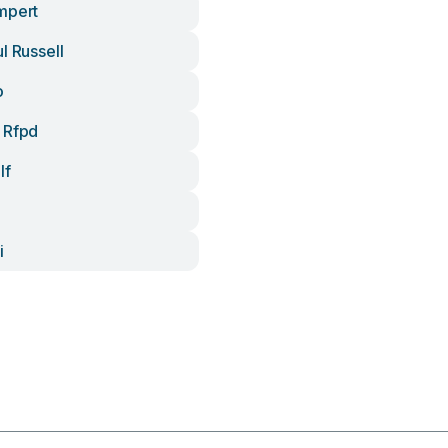
mpert
l Russell
o
 Rfpd
lf
i