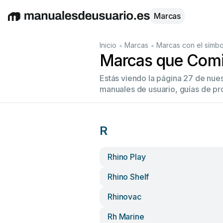
Marcas
English
Deutsch
Español
Italiano
Français
•
•
Inicio
Marcas
Marcas con el símbo
Marcas que Comi
Estás viendo la página 27 de nue
manuales de usuario, guías de pr
R
Rhino Play
Rhino Shelf
Rhinovac
Rh Marine