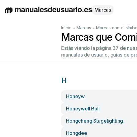
Marcas
English
Deutsch
Español
Italiano
Français
•
•
Inicio
Marcas
Marcas con el símbo
Marcas que Comi
Estás viendo la página 37 de nue
manuales de usuario, guías de pr
H
Honeyw
Honeywell Bull
Hongcheng Stagelighting
Hongdee