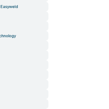
 Easyweld
chnology