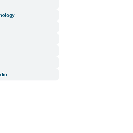
nology
dio