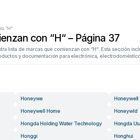
lo “H“
enzan con “H“ – Página 37
stra lista de marcas que comienzan con “H“. Esta sección in
oductos y documentación para electrónica, electrodoméstico
Honeywe
Honeywell
Honeywell Home
Honeywld
Hongda Holding Water Technology
Hongda Us
Honggi
Honghui