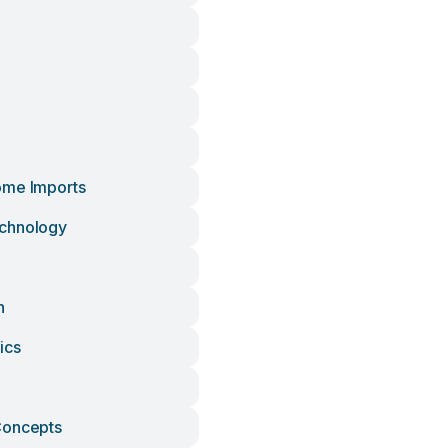
ome Imports
chnology
n
ics
Concepts