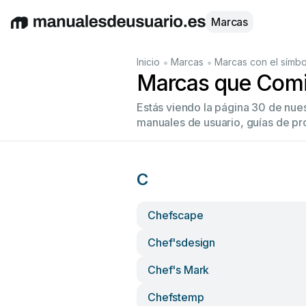
Marcas
English
Deutsch
Español
Italiano
Français
•
•
Inicio
Marcas
Marcas con el símbo
Marcas que Comi
Estás viendo la página 30 de nue
manuales de usuario, guías de pr
C
Chefscape
Chef'sdesign
Chef's Mark
Chefstemp