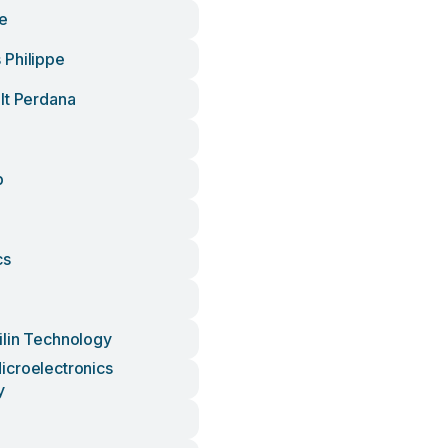
e
Philippe
It Perdana
p
cs
lin Technology
croelectronics
y