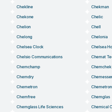
Chekline
Chekman
Chekone
Chelic
Chelion
Chell
Chelong
Chelonia
Chelsea Clock
Chelsea H
Chelsio Communications
Chemat Te
Chemchamp
Chemchek
Chemdry
Chemesse
Chemetron
Chemetron
Chemfree
Chemglas
Chemglass Life Sciences
Chemical 