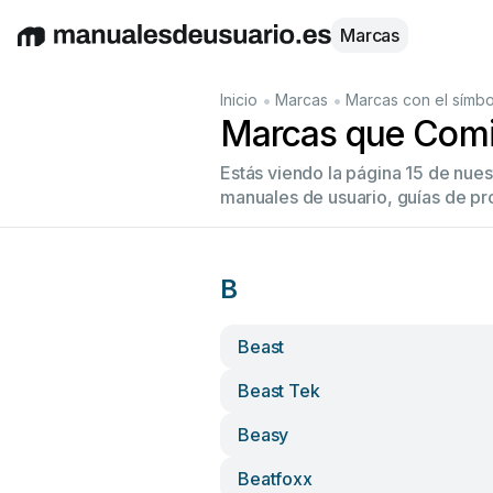
Marcas
English
Deutsch
Español
Italiano
Français
•
•
Inicio
Marcas
Marcas con el símbo
Marcas que Comi
Estás viendo la página 15 de nue
manuales de usuario, guías de pr
B
Beast
Beast Tek
Beasy
Beatfoxx