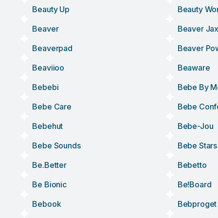
Beauty Up
Beauty Wo
Beaver
Beaver Ja
Beaverpad
Beaver Po
Beaviioo
Beaware
Bebebi
Bebe By M
Bebe Care
Bebe Conf
Bebehut
Bebe-Jou
Bebe Sounds
Bebe Stars
Be.better
Bebetto
Be Bionic
Be!board
Bebook
Bebproget