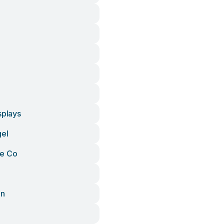
splays
gel
re Co
on