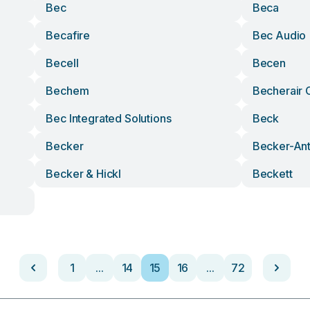
Bec
Beca
Becafire
Bec Audio
Becell
Becen
Bechem
Becherair
Bec Integrated Solutions
Beck
Becker
Becker-Ant
Becker & Hickl
Beckett
1
...
14
15
16
...
72