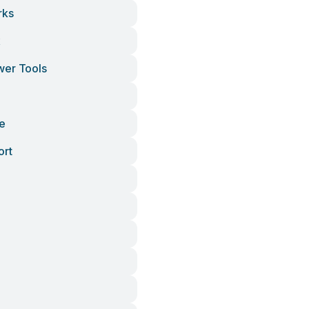
rks
x
wer Tools
e
ort