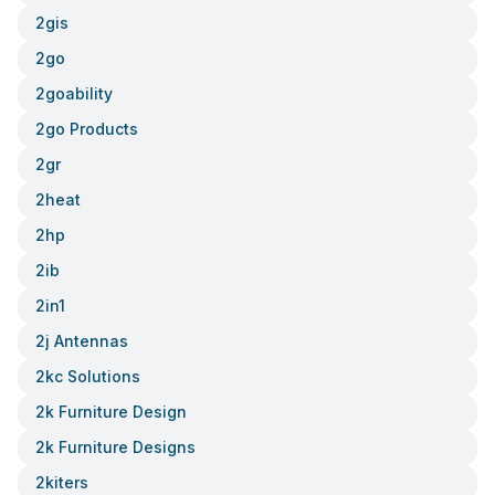
2gis
2go
2goability
2go Products
2gr
2heat
2hp
2ib
2in1
2j Antennas
2kc Solutions
2k Furniture Design
2k Furniture Designs
2kiters