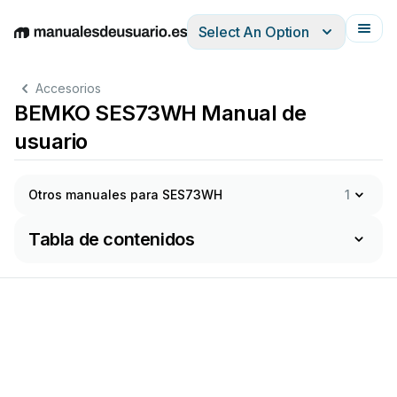
Select An Option
English
Deutsch
Español
Italiano
Français
Accesorios
BEMKO SES73WH Manual de
usuario
Otros manuales para SES73WH
1
Tabla de contenidos