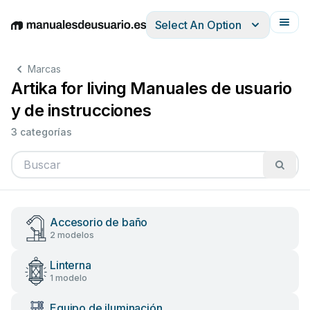
Select An Option
English
Deutsch
Español
Italiano
Français
Marcas
Artika for living Manuales de usuario
y de instrucciones
3 categorías
Accesorio de baño
2 modelos
Linterna
1 modelo
Equipo de iluminación