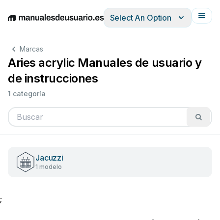
Select An Option
English
Deutsch
Español
Italiano
Français
Marcas
Aries acrylic Manuales de usuario y
de instrucciones
1 categoría
Jacuzzi
1 modelo
;