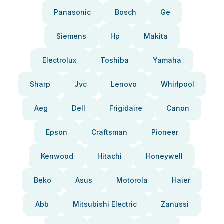
Panasonic
Bosch
Ge
Siemens
Hp
Makita
Electrolux
Toshiba
Yamaha
Sharp
Jvc
Lenovo
Whirlpool
Aeg
Dell
Frigidaire
Canon
Epson
Craftsman
Pioneer
Kenwood
Hitachi
Honeywell
Beko
Asus
Motorola
Haier
Abb
Mitsubishi Electric
Zanussi