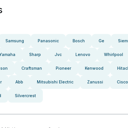
s
Samsung
Panasonic
Bosch
Ge
Siem
Yamaha
Sharp
Jvc
Lenovo
Whirlpool
pson
Craftsman
Pioneer
Kenwood
Hitac
r
Abb
Mitsubishi Electric
Zanussi
Cisco
d
Silvercrest