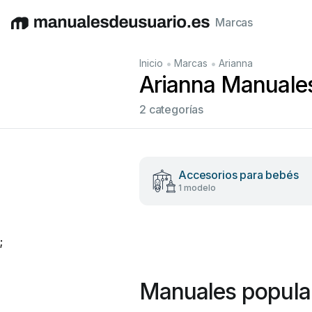
Marcas
English
Deutsch
Español
Italiano
Français
•
•
Inicio
Marcas
Arianna
Arianna Manuales
2 categorías
Accesorios para bebés
1 modelo
;
Manuales popular