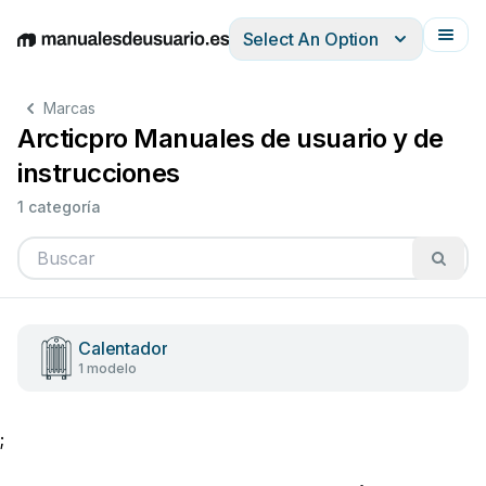
Select An Option
English
Deutsch
Español
Italiano
Français
Marcas
Arcticpro Manuales de usuario y de
instrucciones
1 categoría
Calentador
1 modelo
;