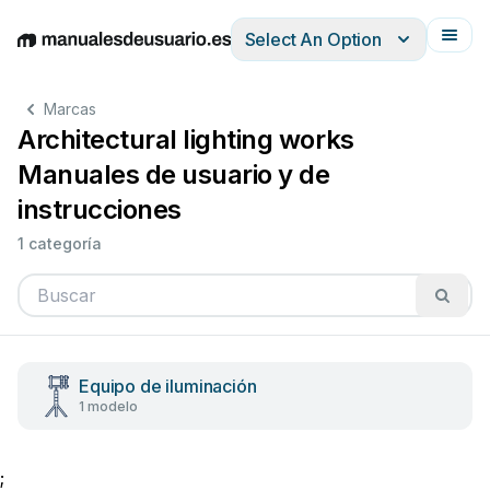
Select An Option
English
Deutsch
Español
Italiano
Français
Marcas
Architectural lighting works
Manuales de usuario y de
instrucciones
1 categoría
Equipo de iluminación
1 modelo
;