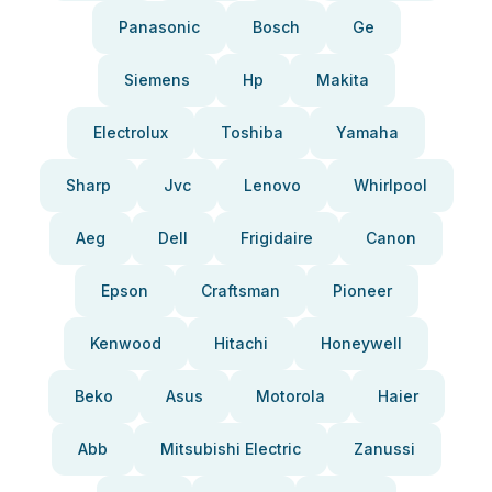
Panasonic
Bosch
Ge
Siemens
Hp
Makita
Electrolux
Toshiba
Yamaha
Sharp
Jvc
Lenovo
Whirlpool
Aeg
Dell
Frigidaire
Canon
Epson
Craftsman
Pioneer
Kenwood
Hitachi
Honeywell
Beko
Asus
Motorola
Haier
Abb
Mitsubishi Electric
Zanussi