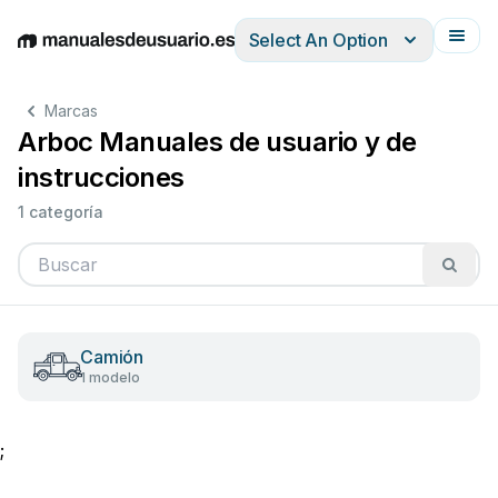
Select An Option
English
Deutsch
Español
Italiano
Français
Marcas
Arboc Manuales de usuario y de
instrucciones
1 categoría
Camión
1 modelo
;