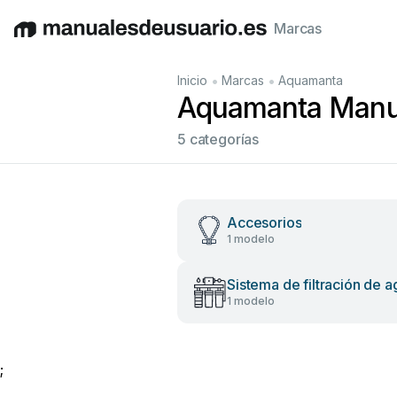
Marcas
English
Deutsch
Español
Italiano
Français
•
•
Inicio
Marcas
Aquamanta
Aquamanta Manual
5 categorías
Accesorios
1 modelo
Sistema de filtración de 
1 modelo
;