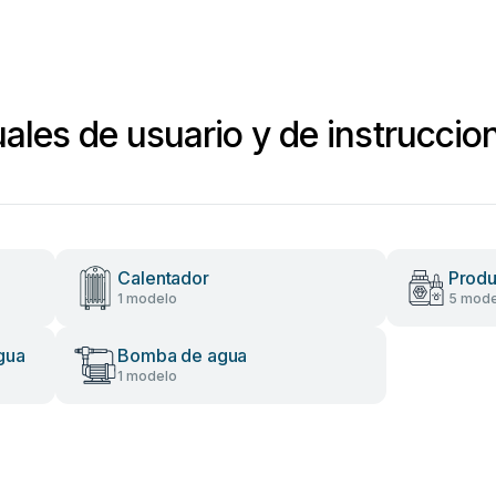
es de usuario y de instruccio
Calentador
Produ
1 modelo
5 mode
masc
agua
Bomba de agua
1 modelo