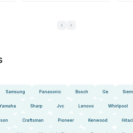
s
Samsung
Panasonic
Bosch
Ge
Siem
Yamaha
Sharp
Jvc
Lenovo
Whirlpool
pson
Craftsman
Pioneer
Kenwood
Hitac