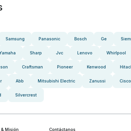
s
Samsung
Panasonic
Bosch
Ge
Siem
Yamaha
Sharp
Jvc
Lenovo
Whirlpool
pson
Craftsman
Pioneer
Kenwood
Hitac
r
Abb
Mitsubishi Electric
Zanussi
Cisco
d
Silvercrest
 & Misión
Contáctanos