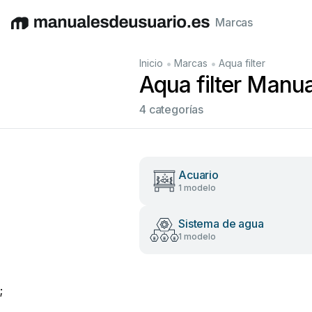
Marcas
English
Deutsch
Español
Italiano
Français
•
•
Inicio
Marcas
Aqua filter
Aqua filter Manua
4 categorías
Acuario
1 modelo
Sistema de agua
1 modelo
;