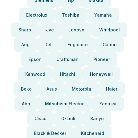
Siemens
Hp
Makita
Electrolux
Toshiba
Yamaha
Sharp
Jvc
Lenovo
Whirlpool
Aeg
Dell
Frigidaire
Canon
Epson
Craftsman
Pioneer
Kenwood
Hitachi
Honeywell
Beko
Asus
Motorola
Haier
Abb
Mitsubishi Electric
Zanussi
Cisco
D-Link
Sanyo
Black & Decker
Kitchenaid