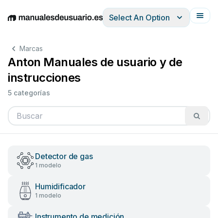
Select An Option
English
Deutsch
Español
Italiano
Français
Marcas
Anton Manuales de usuario y de
instrucciones
5 categorías
Detector de gas
1 modelo
Humidificador
1 modelo
Instrumento de medición