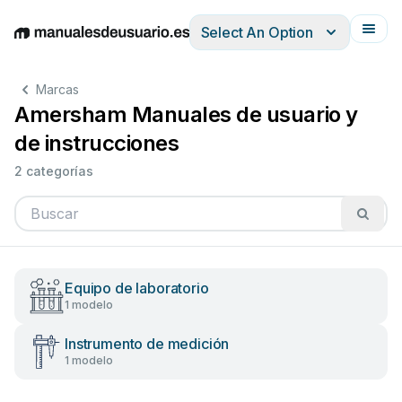
Select An Option
English
Deutsch
Español
Italiano
Français
Marcas
Amersham Manuales de usuario y
de instrucciones
2 categorías
Equipo de laboratorio
1 modelo
Instrumento de medición
1 modelo