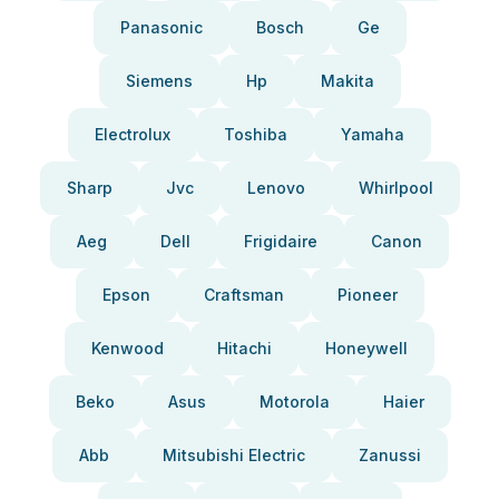
Panasonic
Bosch
Ge
Siemens
Hp
Makita
Electrolux
Toshiba
Yamaha
Sharp
Jvc
Lenovo
Whirlpool
Aeg
Dell
Frigidaire
Canon
Epson
Craftsman
Pioneer
Kenwood
Hitachi
Honeywell
Beko
Asus
Motorola
Haier
Abb
Mitsubishi Electric
Zanussi