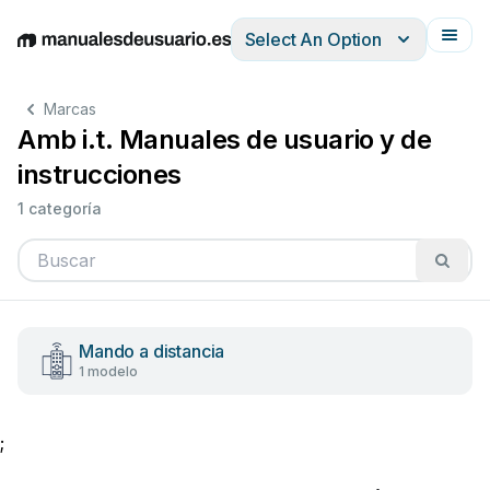
Select An Option
English
Deutsch
Español
Italiano
Français
Marcas
Amb i.t. Manuales de usuario y de
instrucciones
1 categoría
Mando a distancia
1 modelo
;