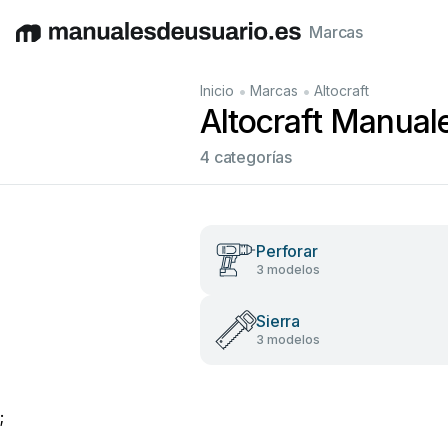
Marcas
English
Deutsch
Español
Italiano
Français
•
•
Inicio
Marcas
Altocraft
Altocraft Manuale
4 categorías
Perforar
3 modelos
Sierra
3 modelos
;