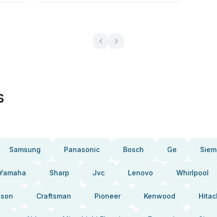
s
Samsung
Panasonic
Bosch
Ge
Siem
Yamaha
Sharp
Jvc
Lenovo
Whirlpool
pson
Craftsman
Pioneer
Kenwood
Hitac