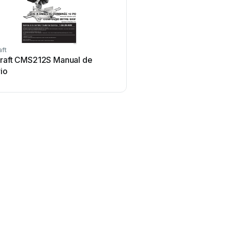
aft
craft CMS212S Manual de
io