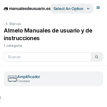
Select An Option
English
Deutsch
Español
Italiano
Français
Marcas
Almelo Manuales de usuario y de
instrucciones
1 categoría
Amplificador
1 modelo
;