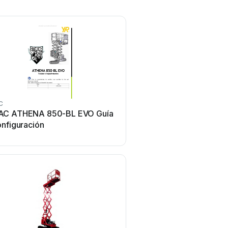
C
C ATHENA 850-BL EVO Guía
onfiguración