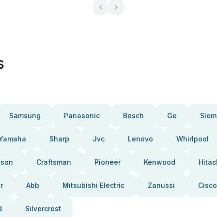
s
Samsung
Panasonic
Bosch
Ge
Siem
Yamaha
Sharp
Jvc
Lenovo
Whirlpool
pson
Craftsman
Pioneer
Kenwood
Hitac
r
Abb
Mitsubishi Electric
Zanussi
Cisco
d
Silvercrest