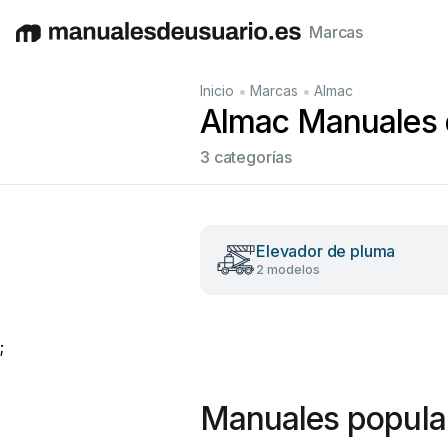
Marcas
English
Deutsch
Español
Italiano
Français
•
•
Inicio
Marcas
Almac
Almac Manuales d
3 categorías
Elevador de pluma
2 modelos
;
Manuales popula