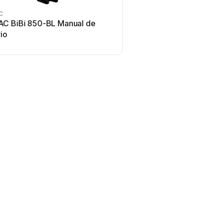
C
C BiBi 850-BL Manual de
io