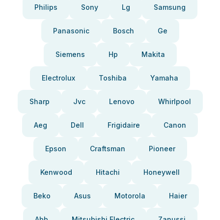
Philips
Sony
Lg
Samsung
Panasonic
Bosch
Ge
Siemens
Hp
Makita
Electrolux
Toshiba
Yamaha
Sharp
Jvc
Lenovo
Whirlpool
Aeg
Dell
Frigidaire
Canon
Epson
Craftsman
Pioneer
Kenwood
Hitachi
Honeywell
Beko
Asus
Motorola
Haier
Abb
Mitsubishi Electric
Zanussi