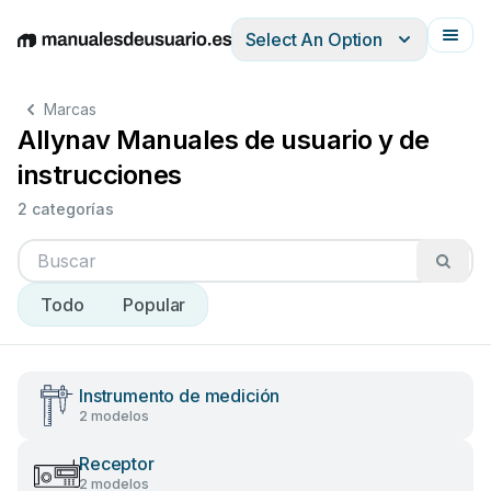
Select An Option
English
Deutsch
Español
Italiano
Français
Marcas
Allynav Manuales de usuario y de
instrucciones
2 categorías
Todo
Popular
Instrumento de medición
2 modelos
Receptor
2 modelos