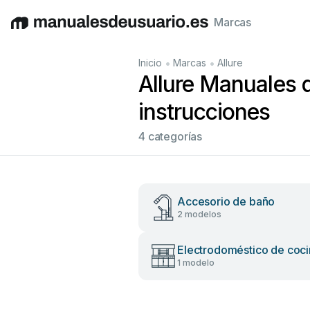
Marcas
English
Deutsch
Español
Italiano
Français
•
•
Inicio
Marcas
Allure
Allure Manuales 
instrucciones
4 categorías
Accesorio de baño
2 modelos
Electrodoméstico de coci
1 modelo