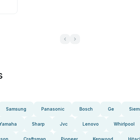
s
Samsung
Panasonic
Bosch
Ge
Siem
Yamaha
Sharp
Jvc
Lenovo
Whirlpool
pson
Craftsman
Pioneer
Kenwood
Hitac