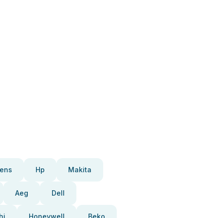
ens
Hp
Makita
Aeg
Dell
hi
Honeywell
Beko