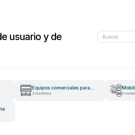
de usuario y de
Equipos comerciales para
Mobili
3 modelos
1 mode
alimentos
na