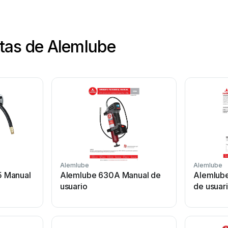
www.alemlube.com.au
www.alemlube.co.nz
tas de Alemlube
Alemlube
Alemlube
 Manual
Alemlube 630A Manual de
Alemlube
usuario
de usuar