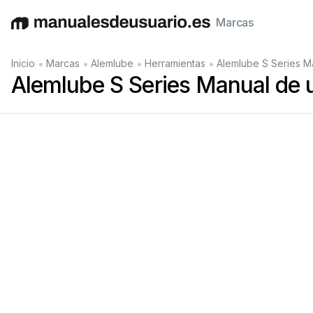
Marcas
English
Deutsch
Español
Italiano
Français
•
•
•
•
Inicio
Marcas
Alemlube
Herramientas
Alemlube S Series M
Alemlube S Series Manual de 