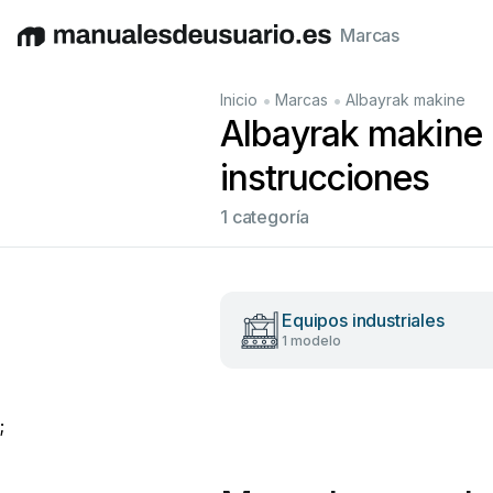
Marcas
English
Deutsch
Español
Italiano
Français
•
•
Inicio
Marcas
Albayrak makine
Albayrak makine 
instrucciones
1 categoría
Equipos industriales
1 modelo
;