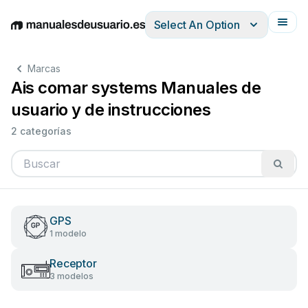
Select An Option
English
Deutsch
Español
Italiano
Français
Marcas
Ais comar systems Manuales de
usuario y de instrucciones
2 categorías
GPS
1 modelo
Receptor
3 modelos