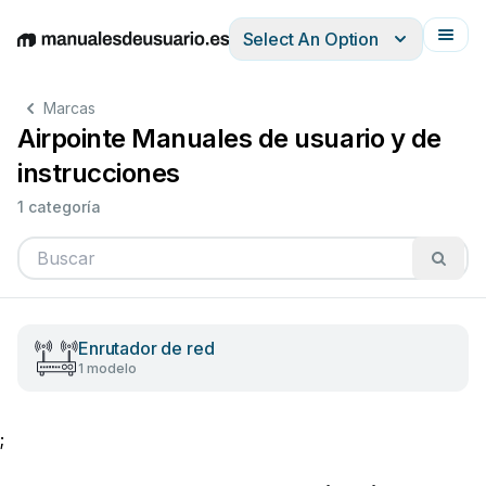
Select An Option
English
Deutsch
Español
Italiano
Français
Marcas
Airpointe Manuales de usuario y de
instrucciones
1 categoría
Enrutador de red
1 modelo
;