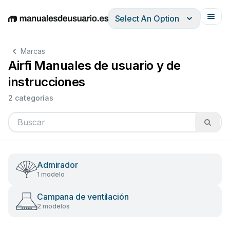
Select An Option
English
Deutsch
Español
Italiano
Français
Marcas
Airfi Manuales de usuario y de
instrucciones
2 categorías
Admirador
1 modelo
Campana de ventilación
2 modelos