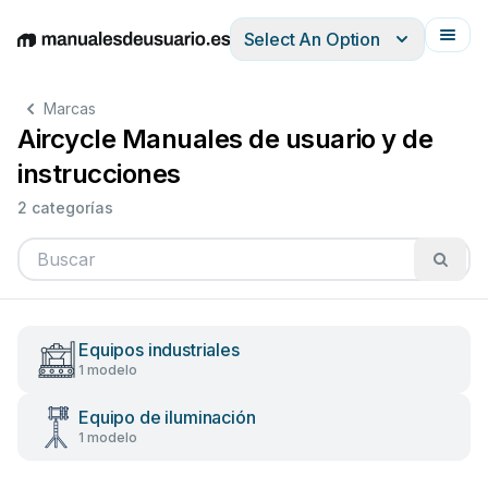
Select An Option
English
Deutsch
Español
Italiano
Français
Marcas
Aircycle Manuales de usuario y de
instrucciones
2 categorías
Equipos industriales
1 modelo
Equipo de iluminación
1 modelo